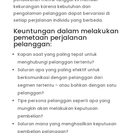
kekurangan karena kebutuhan dan
pengalaman pelanggan dapat bervariasi di
setiap perjalanan individu yang berbeda.
Keuntungan dalam melakukan
pemetaan perjalanan
pelanggan:
Kapan saat yang paling tepat untuk
menghubungi pelanggan tertentu?
Saluran apa yang paling efektif untuk
berkomunikasi dengan pelanggan dari
segmen tertentu – atau bahkan dengan satu
pelanggan?
Tipe persona pelanggan seperti apa yang
mungkin akan melakukan keputusan
pembelian?
Saluran mana yang menghasilkan keputusan
pembelian pelanggan?