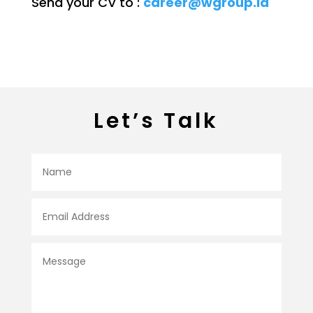
Send your CV to :
career@wgroup.id
Let’s Talk