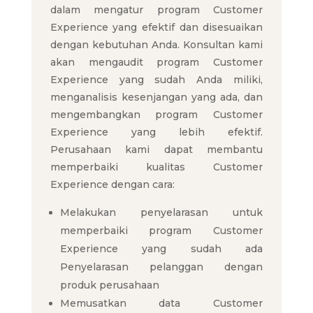
dalam mengatur program Customer
Experience yang efektif dan disesuaikan
dengan kebutuhan Anda. Konsultan kami
akan mengaudit program Customer
Experience yang sudah Anda miliki,
menganalisis kesenjangan yang ada, dan
mengembangkan program Customer
Experience yang lebih efektif.
Perusahaan kami dapat membantu
memperbaiki kualitas Customer
Experience dengan cara:
Melakukan penyelarasan untuk
memperbaiki program Customer
Experience yang sudah ada
Penyelarasan pelanggan dengan
produk perusahaan
Memusatkan data Customer