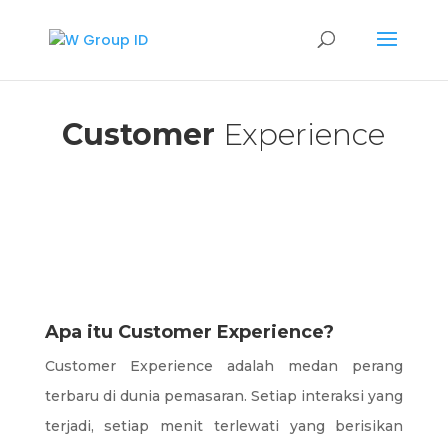
Customer
Experience
Apa itu Customer Experience?
Customer Experience adalah medan perang
terbaru di dunia pemasaran. Setiap interaksi yang
terjadi, setiap menit terlewati yang berisikan