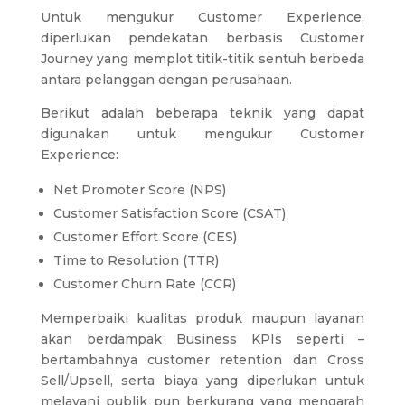
Untuk mengukur Customer Experience,
diperlukan pendekatan berbasis Customer
Journey yang memplot titik-titik sentuh berbeda
antara pelanggan dengan perusahaan.
Berikut adalah beberapa teknik yang dapat
digunakan untuk mengukur Customer
Experience:
Net Promoter Score (NPS)
Customer Satisfaction Score (CSAT)
Customer Effort Score (CES)
Time to Resolution (TTR)
Customer Churn Rate (CCR)
Memperbaiki kualitas produk maupun layanan
akan berdampak Business KPIs seperti –
bertambahnya customer retention dan Cross
Sell/Upsell, serta biaya yang diperlukan untuk
melayani publik pun berkurang yang mengarah